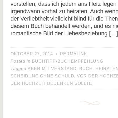
vorstellen, dass ich jedem ans Herz legen
irgendwann vorhat zu heiraten. Auch wen
der Verliebtheit vielleicht blind für die Th
diesem Buch behandelt werden, und es nic
romantische Bild der Liebesbeziehung […]
OKTOBER 27, 2014
•
PERMALINK
Posted in
BUCHTIPP-BUCHEMPFEHLUNG
Tagged
ABER MIT VERSTAND
,
BUCH
,
HEIRATEN
SCHEIDUNG OHNE SCHULD
,
VOR DER HOCHZE
DER HOCHZEIT BEDENKEN SOLLTE