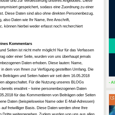
Website und zur Verbesserung unseres Angebotes. Diese
onymisiert gespeichert, sodass eine Zuordnung zu einer
st. Diese Daten sind also ohne direkten Personenbezug.
 also Daten wie Ihr Name, Ihre Anschrift,
. können hierbei weder erfasst noch recherchiert
 eines Kommentars
d Seiten ist nicht mehr möglich! Nur für das Verfassen
ag oder einer Seite, wurden von uns überhaupt jemals
nbezogenen Daten erhoben. Diese lauten: Name,
r in dem von Ihnen zur Verfügung gestellten Umfang. Die
 Beiträgen und Seiten haben wir seit dem 16.05.2018
den abgeschaltet. Für die Nutzung unseres BLOGs
- A
n bereits erwähnt – keine personenbezogenen Daten
05.2018 für das Kommentieren von Beiträgen oder Seiten
gene Daten (beispielsweise Name oder E-Mail-Adressen)
 auf freiwilliger Basis. Diese Daten werden ohne Ihre
n Dritte weitergegeben. Zudem wurden von uns aus allen