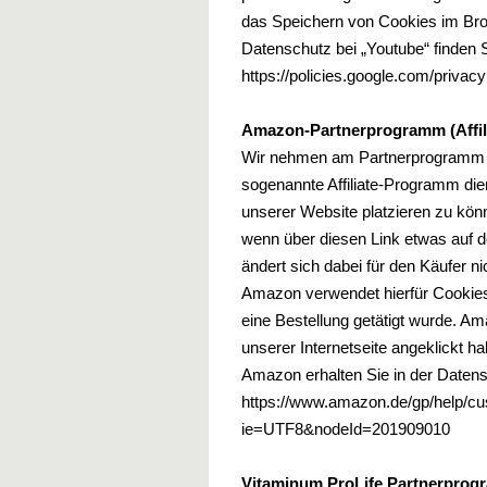
das Speichern von Cookies im Bro
Datenschutz bei „Youtube“ finden 
https://policies.google.com/privacy
Amazon-Partnerprogramm (Affili
Wir nehmen am Partnerprogramm d
sogenannte Affiliate-Programm di
unserer Website platzieren zu könn
wenn über diesen Link etwas auf d
ändert sich dabei für den Käufer ni
Amazon verwendet hierfür Cookie
eine Bestellung getätigt wurde. A
unserer Internetseite angeklickt 
Amazon erhalten Sie in der Daten
https://www.amazon.de/gp/help/cus
ie=UTF8&nodeId=201909010
Vitaminum ProLife Partnerprogra