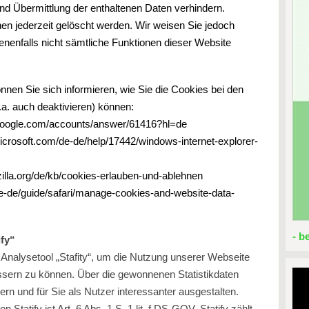
nd Übermittlung der enthaltenen Daten verhindern.
en jederzeit gelöscht werden. Wir weisen Sie jedoch
enenfalls nicht sämtliche Funktionen dieser Website
nen Sie sich informieren, wie Sie die Cookies bei den
.a. auch deaktivieren) können:
.google.com/accounts/answer/61416?hl=de
microsoft.com/de-de/help/17442/windows-internet-explorer-
zilla.org/de/kb/cookies-erlauben-und-ablehnen
de-de/guide/safari/manage-cookies-and-website-data-
- b
ify“
 Analysetool „Stafity“, um die Nutzung unserer Webseite
ssern zu können. Über die gewonnenen Statistikdaten
rn und für Sie als Nutzer interessanter ausgestalten.
Statify ist Art. 6 Abs. 1 S. 1 lit. f DS-GOV. Statify zählt