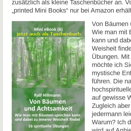
zusätzlich als kleine Taschenbücher an. Vo
„printed Mini Books“ nur bei Amazon erhält
Von Bäumen u
Wie man mit
kann und dabe
Weisheit finde
Übungen. Mit
möchte ich Si
mystische En
führen. Die n
hochspirituel
auf gewisse W
Zugleich aber 
jedermann lei
Warum? Ich de
wird auf Anhi