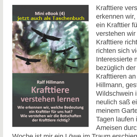
Krafttiere ver
erkennen wir
ein Krafttier 
verstehen wir
Krafttiere ric
richten sich vi
Interessierte 
bezüglich de
Krafttieren an
Hillmann, gest
Wildschwein 
neulich saß e
meinem Garten
Tagen laufen
Ameisen durch
Woche ist mir ein Löwe im Traum erschien