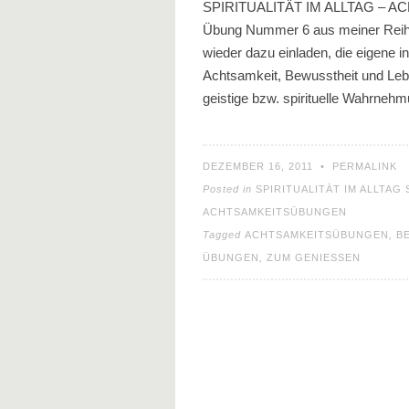
SPIRITUALITÄT IM ALLTAG – 
Übung Nummer 6 aus meiner Reihe 
wieder dazu einladen, die eigene
Achtsamkeit, Bewusstheit und Lebe
geistige bzw. spirituelle Wahrnehm
DEZEMBER 16, 2011
•
PERMALINK
Posted in
SPIRITUALITÄT IM ALLTA
ACHTSAMKEITSÜBUNGEN
Tagged
ACHTSAMKEITSÜBUNGEN
,
B
ÜBUNGEN
,
ZUM GENIESSEN