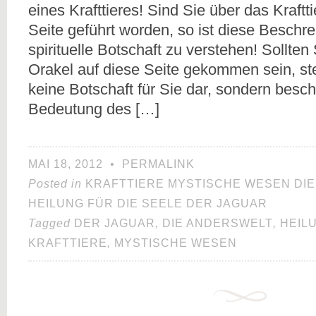
eines Krafttieres! Sind Sie über das Kraftt
Seite geführt worden, so ist diese Beschre
spirituelle Botschaft zu verstehen! Sollten
Orakel auf diese Seite gekommen sein, stel
keine Botschaft für Sie dar, sondern besch
Bedeutung des […]
MAI 18, 2012
•
PERMALINK
Posted in
KRAFTTIERE MYSTISCHE WESEN DI
HEILUNG FÜR DIE SEELE DER JAGUAR
Tagged
DER JAGUAR
,
DIE ANDERSWELT
,
HEIL
KRAFTTIERE
,
MYSTISCHE WESEN