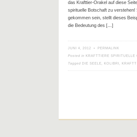
das Krafttier-Orakel auf diese Seit
spirituelle Botschaft zu verstehen!
gekommen sein, stellt dieses Beisp
die Bedeutung des […]
JUNI 4, 2012
•
PERMALINK
Posted in
KRAFTTIERE SPIRITUELLE 
Tagged
DIE SEELE
,
KOLIBRI
,
KRAFTT