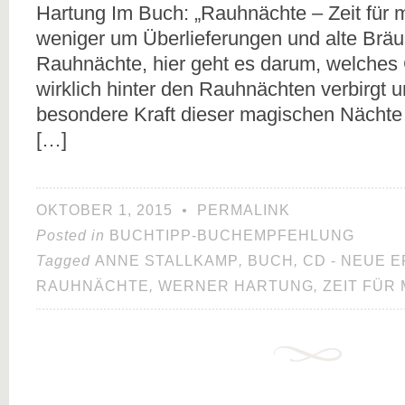
Hartung Im Buch: „Rauhnächte – Zeit für m
weniger um Überlieferungen und alte Brä
Rauhnächte, hier geht es darum, welches
wirklich hinter den Rauhnächten verbirgt u
besondere Kraft dieser magischen Nächte j
[…]
OKTOBER 1, 2015
•
PERMALINK
Posted in
BUCHTIPP-BUCHEMPFEHLUNG
Tagged
ANNE STALLKAMP
,
BUCH
,
CD - NEUE 
RAUHNÄCHTE
,
WERNER HARTUNG
,
ZEIT FÜR 