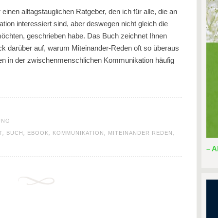
 einen alltagstauglichen Ratgeber, den ich für alle, die an
n interessiert sind, aber deswegen nicht gleich die
 möchten, geschrieben habe. Das Buch zeichnet Ihnen
lick darüber auf, warum Miteinander-Reden oft so überaus
oren in der zwischenmenschlichen Kommunikation häufig
UNG
T
,
BUCH
,
EBOOK
,
KOMMUNIKATION
,
MITEINANDER REDEN
,
– A