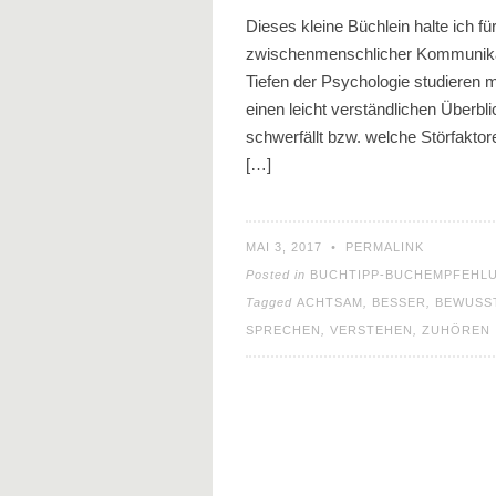
Dieses kleine Büchlein halte ich für
zwischenmenschlicher Kommunikatio
Tiefen der Psychologie studieren
einen leicht verständlichen Überb
schwerfällt bzw. welche Störfakt
[…]
MAI 3, 2017
•
PERMALINK
Posted in
BUCHTIPP-BUCHEMPFEHL
Tagged
ACHTSAM
,
BESSER
,
BEWUSS
SPRECHEN
,
VERSTEHEN
,
ZUHÖREN