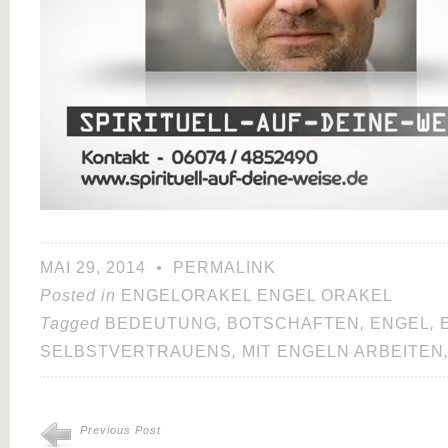
MAI 29, 2014
•
PERMALINK
Posted in
ENGELORAKEL ENGEL ORAKEL
Tagged
BEDEUTUNG
,
BOTSCHAFTEN
,
ENGEL
,
SELBSTVERTRAUENS
,
MIT ENGELN ARBEITEN
Previous Post