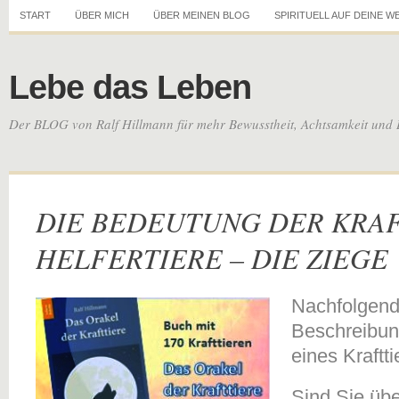
START
ÜBER MICH
ÜBER MEINEN BLOG
SPIRITUELL AUF DEINE W
Lebe das Leben
Der BLOG von Ralf Hillmann für mehr Bewusstheit, Achtsamkeit und 
DIE BEDEUTUNG DER KRA
HELFERTIERE – DIE ZIEGE
Nachfolgend 
Beschreibun
eines
Kraftti
Sind Sie übe