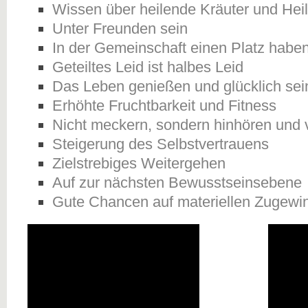
Wissen über heilende Kräuter und Heil
Unter Freunden sein
In der Gemeinschaft einen Platz habe
Geteiltes Leid ist halbes Leid
Das Leben genießen und glücklich sei
Erhöhte Fruchtbarkeit und Fitness
Nicht meckern, sondern hinhören und 
Steigerung des Selbstvertrauens
Zielstrebiges Weitergehen
Auf zur nächsten Bewusstseinsebene
Gute Chancen auf materiellen Zugewi